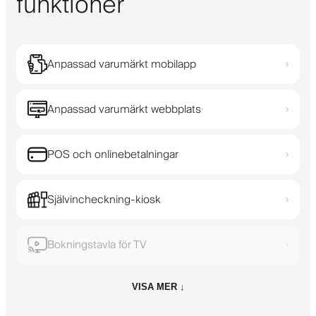
funktioner
Anpassad varumärkt mobilapp
›
Anpassad varumärkt webbplats
›
POS och onlinebetalningar
›
Självincheckning-kiosk
›
Bokningstavla för TV
›
VISA MER ↓