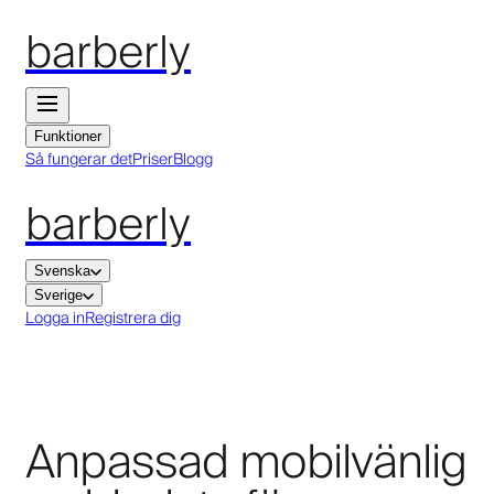
barberly
Funktioner
Så fungerar det
Priser
Blogg
barberly
Svenska
Sverige
Logga in
Registrera dig
Anpassad mobilvänlig