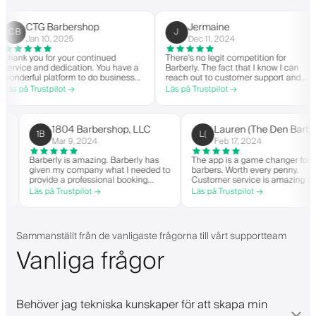
CTG Barbershop
Jermaine
B
J
Jan 10, 2025
Dec 11, 2024
nk you for your continued
There's no legit competition for
F
vice and dedication. You have a
Barberly. The fact that I know I can
n
derful platform to do business
reach out to customer support and
y
h good spirit. Thank you from
actually get help is a major reason I
w
 på Trustpilot →
Läs på Trustpilot →
L
G Barbershop.
stay. Barberly provides a ton of
b
value for less than most booking
s
platforms.
T
o
1804 Barbershop, LLC
Lauren (The Den B
1B
L(
h
Mar 9, 2024
Feb 17, 2024
hen it
Barberly is amazing. Barberly has
The app is a game changer 
given my company what I needed to
barbers. Worth every penny.
able
provide a professional booking
Customer service is amazi
experience for my clients. Their
helps with everything or wh
Läs på Trustpilot →
Läs på Trustpilot →
d have
team has been exceptional,
they need. Definitely reco
-list.
responsive, and helpful.
pp. I
!
Sammanställt från de vanligaste frågorna till vårt supportteam
Vanliga frågor
Behöver jag tekniska kunskaper för att skapa min