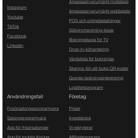
Anpassad varumärkt mobilapp
Instagram
Anpassad varumärkt webbplats
Youtube
POS och onlinebetalningar
TikTok
Självincheckning-kiosk
Facebook
Bokningstavla för TV
Linkedin
Drop-in-köhantering
Väntelista för bokningar
Skanna-för-att-boka QR-koder
Google-bokningsintegrering
Lojalitetsprogram
Användningsfall
Företag
Frisörsalongsprogramvara
Priser
Salongprogramvara
Investerare
App för frisörsalonger
Vi rekryterar
App för mobila frisörer
Affiliateprogram